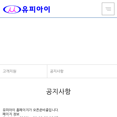
고객지원
정직과 신뢰를 바탕으로 빠른 대응과 더 나은 품질로 발전해
나가겠습니다.
고객지원
공지사항
회사소개
공지사항
공지사항
주요제품
자료실
설비현황
고객지원
유피아이 홈페이지가 오픈준비중입니다.
페이지 정보
온라인문의